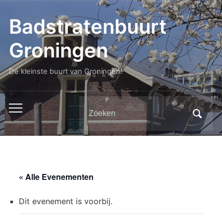
Badstratenbuurt
Groningen
De kleinste buurt van Groningen!
Zoeken
Toggle
naar:
mobiel
menu
« Alle Evenementen
Dit evenement is voorbij.