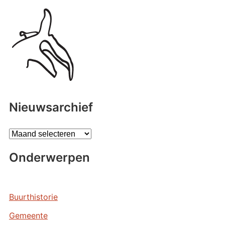
Nieuwsarchief
A
r
Onderwerpen
c
h
i
e
Buurthistorie
v
Gemeente
e