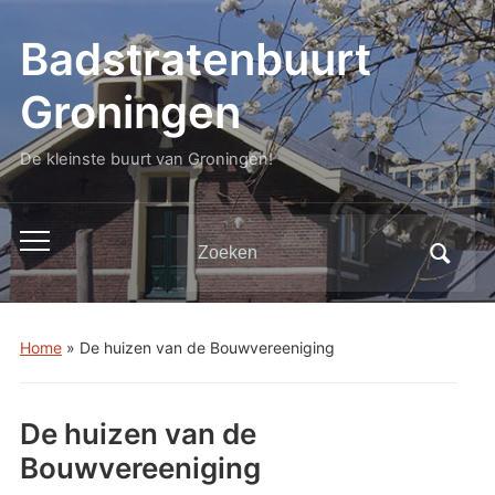
Badstratenbuurt
Groningen
De kleinste buurt van Groningen!
Zoeken
Toggle
naar:
mobiel
menu
Home
»
De huizen van de Bouwvereeniging
De huizen van de
Bouwvereeniging