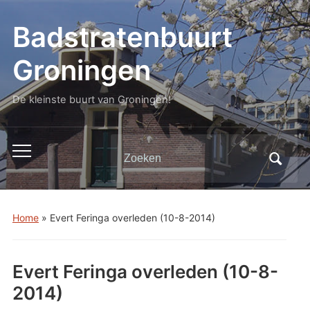
Badstratenbuurt
Groningen
De kleinste buurt van Groningen!
Zoeken
Toggle
naar:
mobiel
menu
Home
»
Evert Feringa overleden (10-8-2014)
Evert Feringa overleden (10-8-
2014)