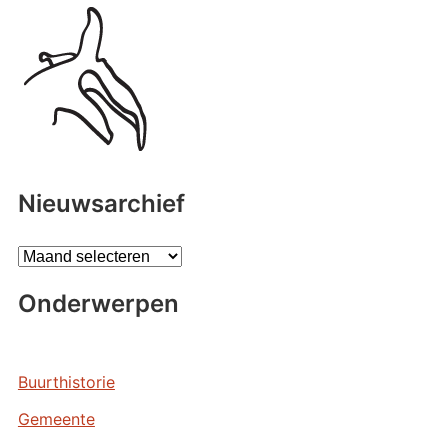
Nieuwsarchief
A
r
Onderwerpen
c
h
i
e
Buurthistorie
v
Gemeente
e