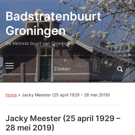
Badstratenbuurt
Groningen
De kleinste buurt van Groningen!
Zoeken
Toggle
naar:
mobiel
menu
Home
»
Jacky Meester (25 april 1929 – 28 mei 2019)
Jacky Meester (25 april 1929 –
28 mei 2019)