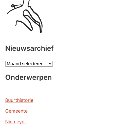
Nieuwsarchief
A
r
Onderwerpen
c
h
i
e
Buurthistorie
v
Gemeente
e
n
Niemeyer