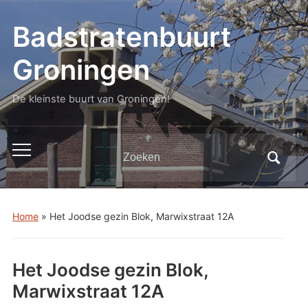
Badstratenbuurt
Groningen
De kleinste buurt van Groningen!
Zoeken
Toggle
naar:
mobiel
menu
Home
»
Het Joodse gezin Blok, Marwixstraat 12A
Het Joodse gezin Blok,
Marwixstraat 12A