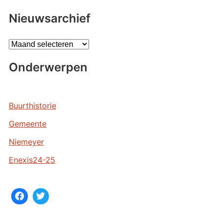
Nieuwsarchief
A
r
Onderwerpen
c
h
i
e
Buurthistorie
v
Gemeente
e
n
Niemeyer
Enexis24-25