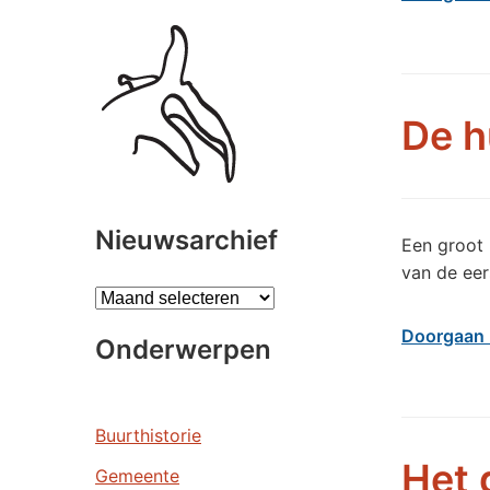
De h
Nieuwsarchief
Een groot 
van de eer
A
r
Doorgaan 
Onderwerpen
c
h
i
e
Buurthistorie
v
Het 
Gemeente
e