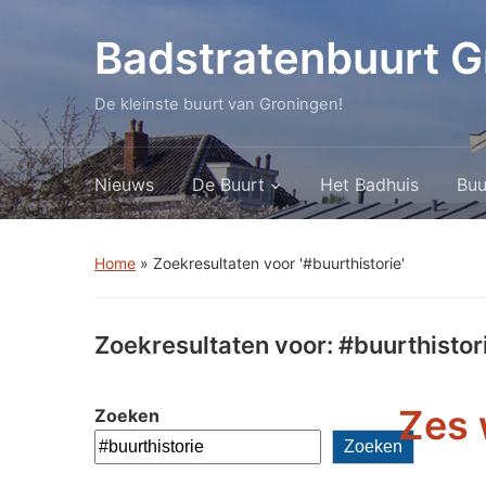
Badstratenbuurt G
De kleinste buurt van Groningen!
Nieuws
De Buurt
Het Badhuis
Buu
Home
»
Zoekresultaten voor '#buurthistorie'
Zoekresultaten voor:
#buurthistor
Zes 
Zoeken
Zoeken