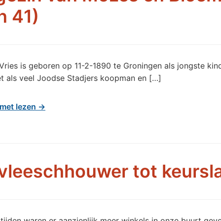
n 41)
ries is geboren op 11-2-1890 te Groningen als jongste kind
et als veel Joodse Stadjers koopman en […]
met lezen →
vleeschhouwer tot keursl
 tijden waren er aanzienlijk meer winkels in onze buurt gev