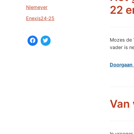
22 e
n
Niemeyer
Enexis24-25
Mozes de V
vader is n
Doorgaan 
Van 
In vroeger