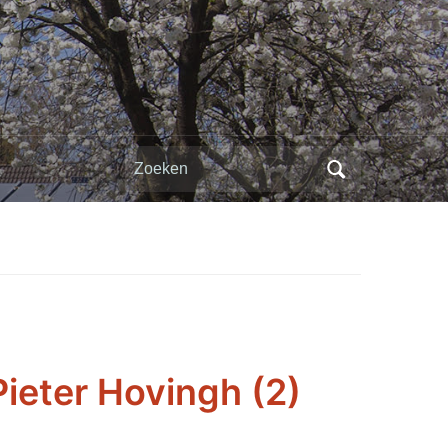
Zoeken
naar:
eter Hovingh (2)