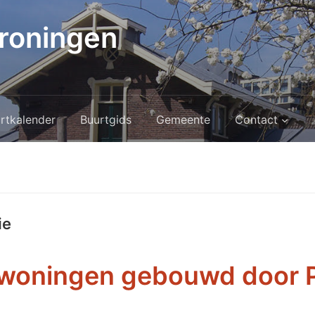
roningen
rtkalender
Buurtgids
Gemeente
Contact
ie
woningen gebouwd door Pi