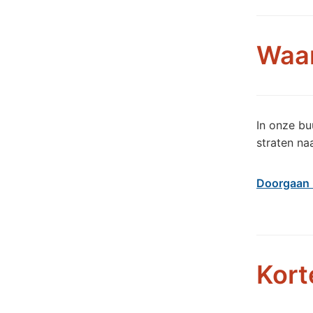
Waar
In onze bu
straten n
Doorgaan 
Kort