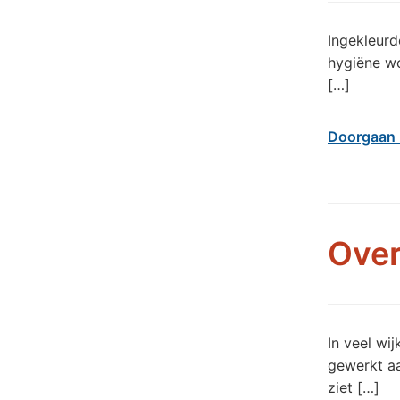
Ingekleur
hygiëne w
[…]
Doorgaan 
Over
In veel wi
gewerkt aa
ziet […]