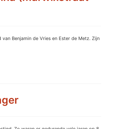
 van Benjamin de Vries en Ester de Metz. Zijn
ager
estigd. Zo waren er gedurende vele jaren op 8