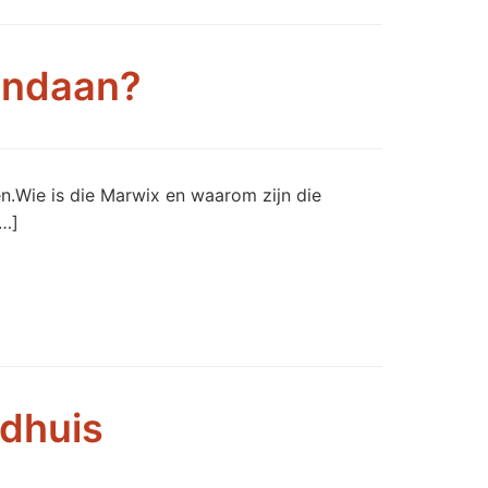
andaan?
en.Wie is die Marwix en waarom zijn die
[…]
adhuis