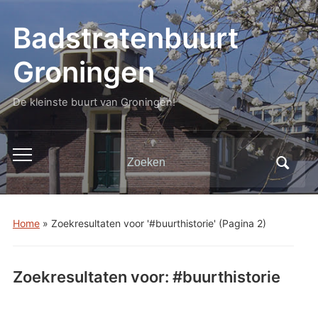
Badstratenbuurt
Groningen
De kleinste buurt van Groningen!
Zoeken
Toggle
naar:
mobiel
menu
Home
»
Zoekresultaten voor '#buurthistorie'
(Pagina 2)
Zoekresultaten voor:
#buurthistorie