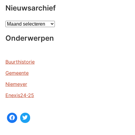
Nieuwsarchief
A
r
Onderwerpen
c
h
i
e
Buurthistorie
v
Gemeente
e
n
Niemeyer
Enexis24-25