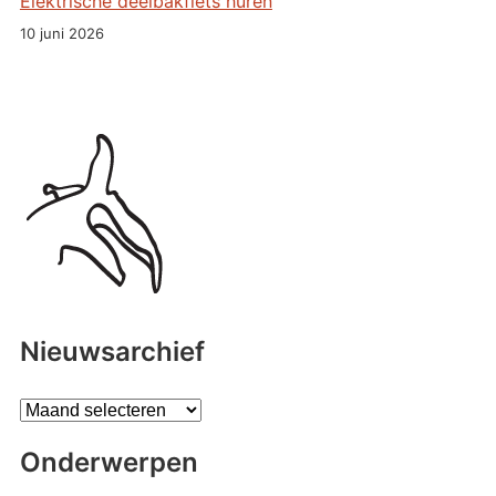
Elektrische deelbakfiets huren
10 juni 2026
Nieuwsarchief
A
r
Onderwerpen
c
h