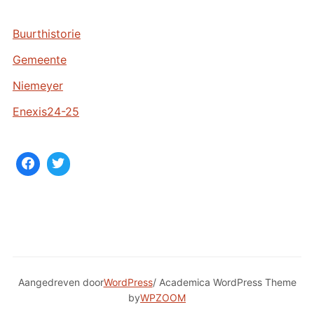
i
e
Buurthistorie
v
Gemeente
e
n
Niemeyer
Enexis24-25
Aangedreven door
WordPress
/ Academica WordPress Theme
by
WPZOOM