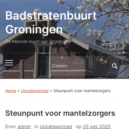
Badstratenbuurt
Groningen
De kleinste buurt van Groningen!
Zoeken
Toggle
naar:
mobiel
menu
Home
»
Uncategorized
»
Steunpunt voor mantelzorgers
Steunpunt voor mantelzorgers
Door
admin
in
Uncategorized
op
25 juni 2025