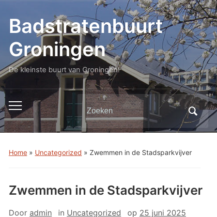
Badstratenbuurt
Groningen
De kleinste buurt van Groningen!
Zoeken
Toggle
naar:
mobiel
menu
Home
»
Uncategorized
»
Zwemmen in de Stadsparkvijver
Zwemmen in de Stadsparkvijver
Door
admin
in
Uncategorized
op
25 juni 2025