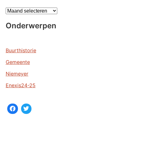
A
r
Onderwerpen
c
h
i
e
Buurthistorie
v
Gemeente
e
n
Niemeyer
Enexis24-25