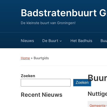
Badstratenbuurt G
De kleinste buurt van Groningen!
Nieuws
De Buurt
Het Badhuis
Buu
Home
»
Buurtgids
Buur
Zoeken
Zoeken
Nuttig
Recent Nieuws
Gemeente 