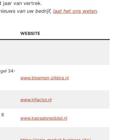
t jaar van vertrek.
 nieuws van uw bedrijf,
laat het ons weten
.
WEBSITE
ngel 34-
www.bloemen-zijlstra.nl
www.infactor.nl
 8
www.kapsaloneiddel.nl
https://rania-market.business.site/