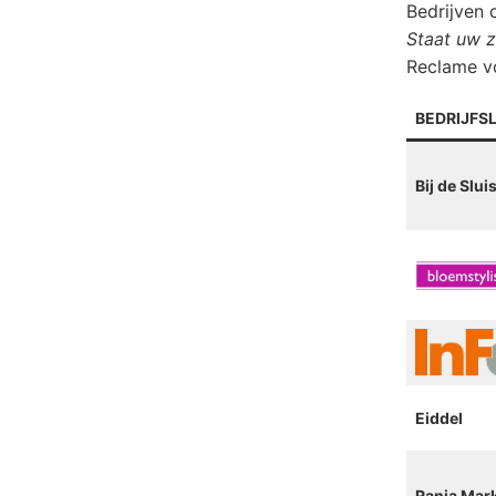
Bedrijven 
Staat uw z
Reclame vo
BEDRIJFS
Bij de Slui
Eiddel
Rania Mar