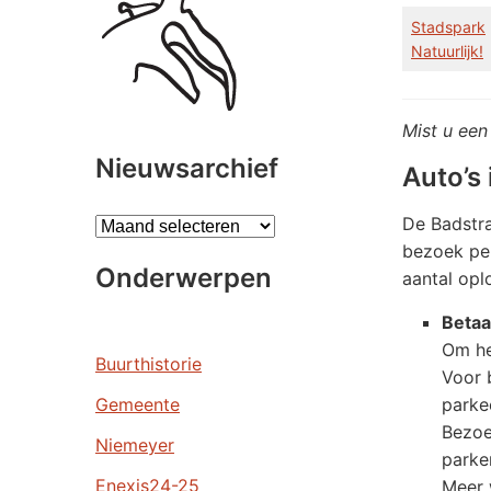
Stadspark
Natuurlijk!
Mist u ee
Nieuwsarchief
Auto’s 
De Badstra
A
bezoek per
r
Onderwerpen
aantal opl
c
h
Betaa
i
Om he
e
Buurthistorie
Voor 
v
Gemeente
parke
e
Bezoe
n
Niemeyer
parke
Enexis24-25
Meer 