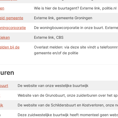
ten
Wie is hier de buurtagent? Externe link, politie.nl
eid gemeente
Externe link, gemeente Groningen
oningcorporatie
De woningbouwcorporatie in onze buurt. Externe l
tieken
Externe link, CBS
elden bij de
Overlast melden: via deze site vindt u telefoonn
gemeente en/of de politie
uren
buurt
De website van onze westelijke buurtwijk
t
Website van de Grunobuurt, onze zuiderburen over het sp
jk
De website van de Schildersbuurt en Kostverloren, onze n
n
Deze zuidwestelijke buurtwijk heeft momenteel geen web