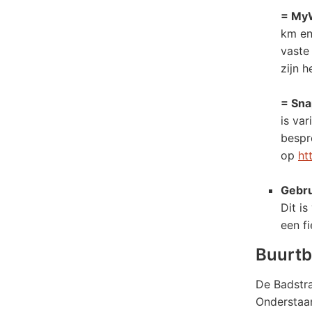
= My
km en
vaste
zijn 
= Sna
is va
bespr
op
ht
Gebru
Dit i
een f
Buurtb
De Badstra
Onderstaan