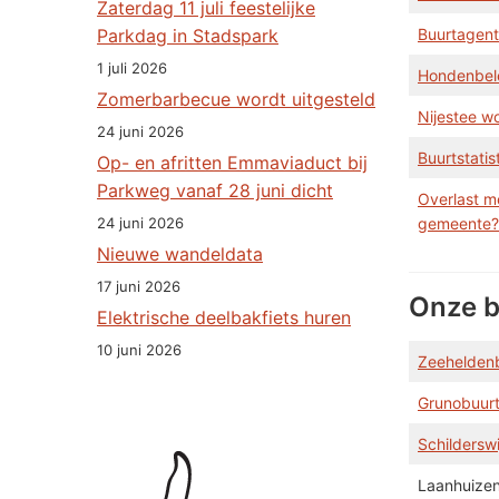
Zaterdag 11 juli feestelijke
Parkdag in Stadspark
Buurtagen
1 juli 2026
Hondenbel
Zomerbarbecue wordt uitgesteld
Nijestee w
24 juni 2026
Buurtstatis
Op- en afritten Emmaviaduct bij
Parkweg vanaf 28 juni dicht
Overlast m
24 juni 2026
gemeente?
Nieuwe wandeldata
17 juni 2026
Onze b
Elektrische deelbakfiets huren
10 juni 2026
Zeehelden
Grunobuur
Schilderswi
Laanhuize