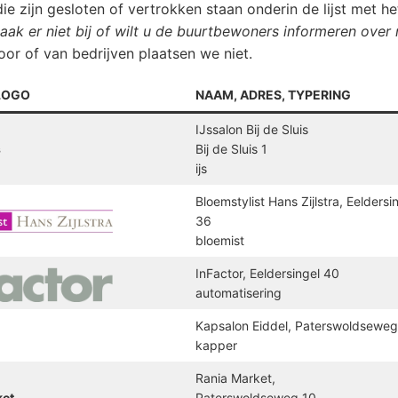
die zijn gesloten of vertrokken staan onderin de lijst met he
aak er niet bij of wilt u de buurtbewoners informeren over
or of van bedrijven plaatsen we niet.
LOGO
NAAM, ADRES, TYPERING
IJssalon Bij de Sluis
s
Bij de Sluis 1
ijs
Bloemstylist Hans Zijlstra, Eeldersi
36
bloemist
InFactor, Eeldersingel 40
automatisering
Kapsalon Eiddel, Paterswoldseweg
kapper
Rania Market,
ket
Paterswoldseweg 10