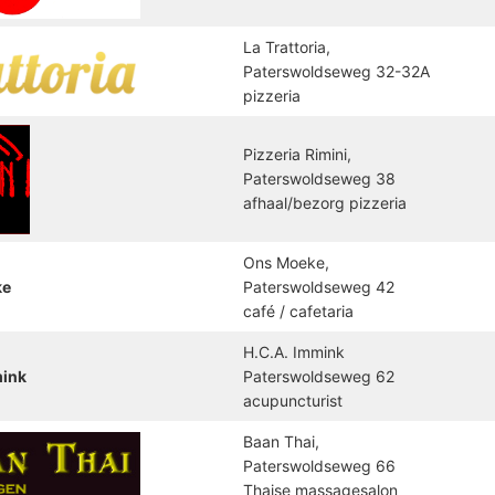
La Trattoria,
Paterswoldseweg 32-32A
pizzeria
Pizzeria Rimini,
Paterswoldseweg 38
afhaal/bezorg pizzeria
Ons Moeke,
ke
Paterswoldseweg 42
café / cafetaria
H.C.A. Immink
mink
Paterswoldseweg 62
acupuncturist
Baan Thai,
Paterswoldseweg 66
Thaise massagesalon