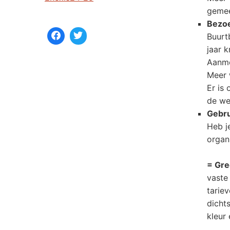
geme
Bezo
Buurt
jaar 
Aanme
Meer 
Er is
de we
Gebru
Heb j
organi
= Gr
vaste
tarie
dicht
kleur