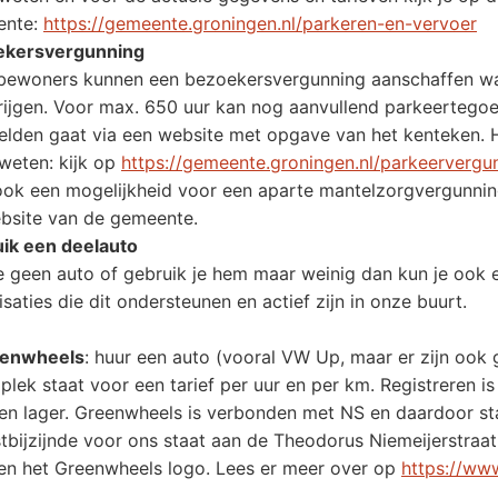
ente:
https://gemeente.groningen.nl/parkeren-en-vervoer
ekersvergunning
bewoners kunnen een bezoekersvergunning aanschaffen wa
krijgen. Voor max. 650 uur kan nog aanvullend parkeertego
lden gaat via een website met opgave van het kenteken. 
weten: kijk op
https://gemeente.groningen.nl/parkeerverg
 ook een mogelijkheid voor een aparte mantelzorgvergunning 
bsite van de gemeente.
ik een deelauto
e geen auto of gebruik je hem maar weinig dan kun je ook e
saties die dit ondersteunen en actief zijn in onze buurt.
eenwheels
: huur een auto (vooral VW Up, maar er zijn ook 
 plek staat voor een tarief per uur en per km. Registreren 
ven lager. Greenwheels is verbonden met NS en daardoor sta
stbijzijnde voor ons staat aan de Theodorus Niemeijerstraat
 en het Greenwheels logo. Lees er meer over op
https://ww