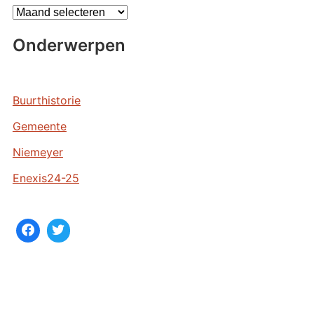
A
r
Onderwerpen
c
h
i
e
Buurthistorie
v
Gemeente
e
n
Niemeyer
Enexis24-25