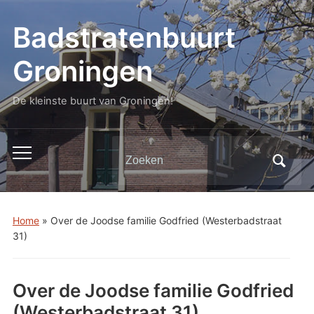
Badstratenbuurt
Groningen
De kleinste buurt van Groningen!
Zoeken
Toggle
naar:
mobiel
menu
Home
»
Over de Joodse familie Godfried (Westerbadstraat
31)
Over de Joodse familie Godfried
(Westerbadstraat 31)