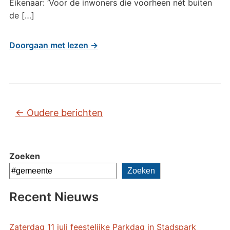
Eikenaar: ‘Voor de inwoners die voorheen nét buiten
de […]
Doorgaan met lezen →
Bericht navigatie
←
Oudere berichten
Zoeken
Zoeken
Recent Nieuws
Zaterdag 11 juli feestelijke Parkdag in Stadspark