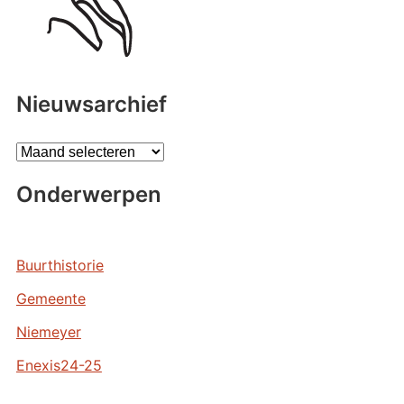
Nieuwsarchief
A
r
Onderwerpen
c
h
i
e
Buurthistorie
v
Gemeente
e
n
Niemeyer
Enexis24-25