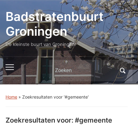
Badstratenbuurt
Groningen
De kleinste buurt van Groningen!
Zoeken
Toggle
naar:
mobiel
menu
Home
»
Zoekresultaten voor '#gemeente'
Zoekresultaten voor:
#gemeente