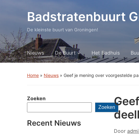
Badstratenbuurt G
De kleinste buurt van Groningen!
Nieuws
De Buurt
Het Badhuis
Buu
Home
»
Nieuws
»
Geef je mening over voorgestelde pa
Geef
Zoeken
Zoeken
deel
Recent Nieuws
Door
admi