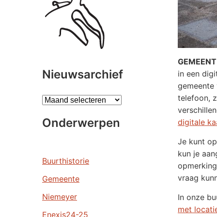
GEMEENT
Nieuwsarchief
in een dig
gemeente w
telefoon, 
A
verschille
r
Onderwerpen
digitale ka
c
h
Je kunt op
i
kun je aan
e
Buurthistorie
opmerking 
v
vraag kun
Gemeente
e
n
Niemeyer
In onze bu
met locati
Enexis24-25