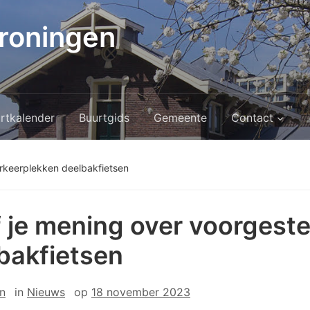
roningen
rtkalender
Buurtgids
Gemeente
Contact
rkeerplekken deelbakfietsen
 je mening over voorgest
bakfietsen
n
in
Nieuws
op
18 november 2023