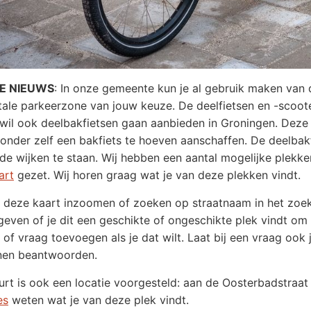
E NIEUWS
: In onze gemeente kun je al gebruik maken van 
itale parkeerzone van jouw keuze. De deelfietsen en -scoo
il ook deelbakfietsen gaan aanbieden in Groningen. Deze 
zonder zelf een bakfiets te hoeven aanschaffen. De deelb
nde wijken te staan. Wij hebben een aantal mogelijke plekk
art
gezet. Wij horen graag wat je van deze plekken vindt.
 deze kaart inzoomen of zoeken op straatnaam in het zoek
geven of je dit een geschikte of ongeschikte plek vindt om
of vraag toevoegen als je dat wilt. Laat bij een vraag oo
nen beantwoorden.
urt is ook een locatie voorgesteld: aan de Oosterbadstraat
es
weten wat je van deze plek vindt.