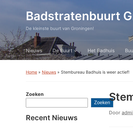
Badstratenbuurt G
De kleinste buurt van Groningen!
Nieuws
De Buurt
Het Badhuis
Buu
Home
»
Nieuws
»
Stembureau Badhuis is weer actief!
Stem
Zoeken
Zoeken
Door
admi
Recent Nieuws