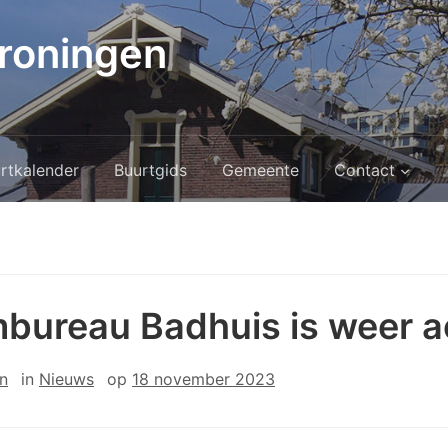
roningen
rtkalender
Buurtgids
Gemeente
Contact
bureau Badhuis is weer ac
n
in
Nieuws
op
18 november 2023