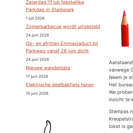
Zaterdag 11 juli feestelijke
Parkdag in Stadspark
1 juli 2026
Zomerbarbecue wordt uitgesteld
24 juni 2026
Op- en afritten Emmaviaduct bij
Parkweg vanaf 28 juni dicht
24 juni 2026
Aanstaand
Nieuwe wandeldata
vanwege Co
17 juni 2026
Neem je st
Elektrische deelbakfiets huren
Het bureau
We probere
10 juni 2026
inzicht te
Stempas ni
Kreupelstr
loket is g