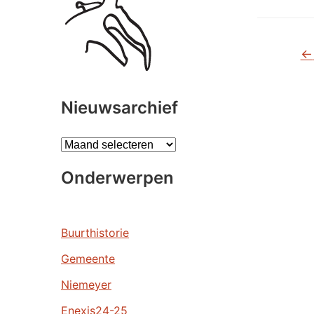
←
Nieuwsarchief
A
r
Onderwerpen
c
h
i
e
Buurthistorie
v
Gemeente
e
n
Niemeyer
Enexis24-25