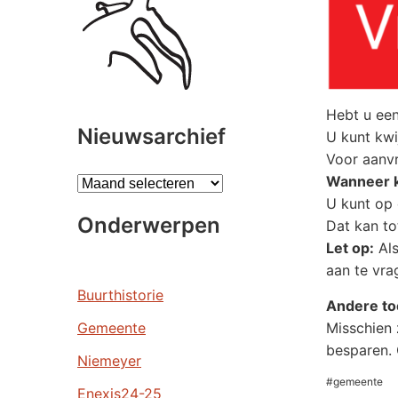
Hebt u een
Nieuwsarchief
U kunt kwi
Voor aanvr
Wanneer k
A
U kunt op 
r
Onderwerpen
Dat kan to
c
Let op:
Als
h
aan te vra
i
e
Buurthistorie
Andere to
v
Misschien 
Gemeente
e
besparen.
n
Niemeyer
#gemeente
Enexis24-25