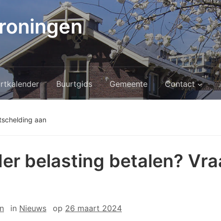
roningen
rtkalender
Buurtgids
Gemeente
Contact
tschelding aan
er belasting betalen? Vra
n
in
Nieuws
op
26 maart 2024