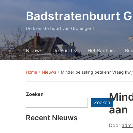
Badstratenbuurt G
De kleinste buurt van Groningen!
Nieuws
De Buurt
Het Badhuis
Buu
Home
»
Nieuws
»
Minder belasting betalen? Vraag kwij
Mind
Zoeken
Zoeken
aan
Recent Nieuws
Door
admi