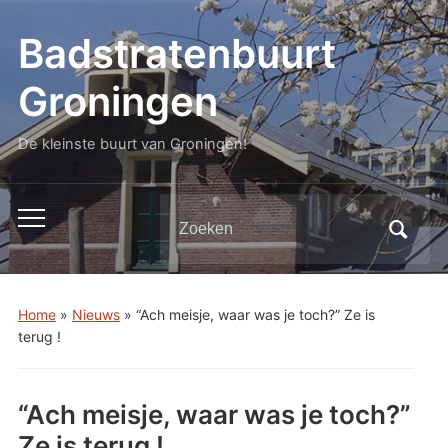
Badstratenbuurt
Groningen
De kleinste buurt van Groningen!
Zoeken
Toggle
naar:
mobiel
menu
Home
»
Nieuws
»
“Ach meisje, waar was je toch?” Ze is
terug !
“Ach meisje, waar was je toch?”
Ze is terug !