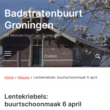
Badstratenbuurt
Groningen
De kleinste buurt van Groningen!
Zoeken
Toggle
naar:
mobiel
menu
Home
»
Nieuws
»
Lentekriebels: buurtschoonmaak 6 april
Lentekriebels:
buurtschoonmaak 6 april