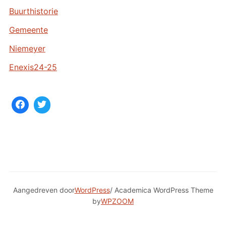
e
Buurthistorie
v
Gemeente
e
n
Niemeyer
Enexis24-25
Aangedreven door
WordPress
/ Academica WordPress Theme
by
WPZOOM