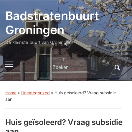
Badstratenbuurt
Groningen
De kleinste buurt van Groningen!
Zoeken
Toggle
naar:
mobiel
menu
Home
»
Uncategorized
»
Huis geïsoleerd? Vraag subsidie
aan
Huis geïsoleerd? Vraag subsidie
aan