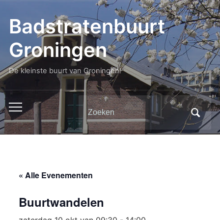
Badstratenbuurt
Groningen
De kleinste buurt van Groningen!
Zoeken
Toggle
naar:
mobiel
menu
« Alle Evenementen
Buurtwandelen