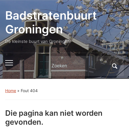
Badstratenbuurt
Groningen
De kleinste buurt van Groningen!
Zoeken
Toggle
naar:
mobiel
menu
Home
»
Fout 404
Die pagina kan niet worden
gevonden.