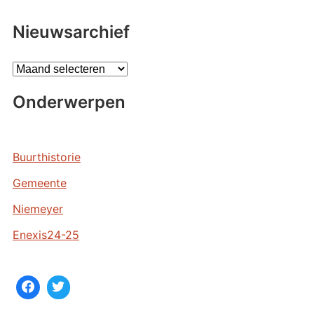
Nieuwsarchief
A
r
Onderwerpen
c
h
i
e
Buurthistorie
v
Gemeente
e
n
Niemeyer
Enexis24-25