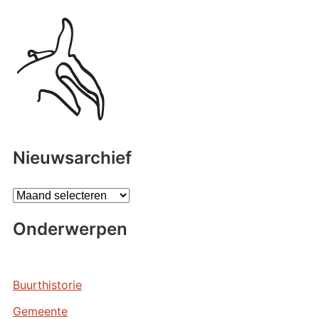
Nieuwsarchief
A
r
Onderwerpen
c
h
i
e
Buurthistorie
v
Gemeente