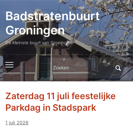
Badstratenbuurt
Groningen
De kleinste buurt van Groningen!
Zoeken
Toggle
naar:
mobiel
menu
Zaterdag 11 juli feestelijke
Parkdag in Stadspark
1 juli 2026