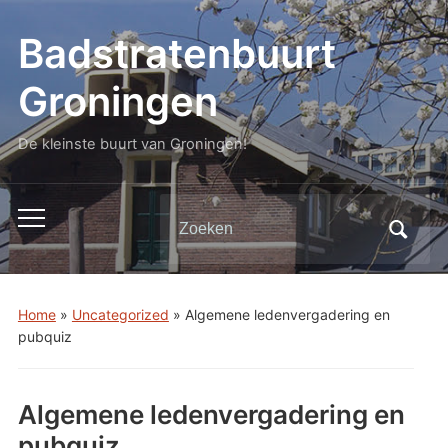
Badstratenbuurt
Groningen
De kleinste buurt van Groningen!
Zoeken
Toggle
naar:
mobiel
menu
Home
»
Uncategorized
»
Algemene ledenvergadering en
pubquiz
Algemene ledenvergadering en
pubquiz