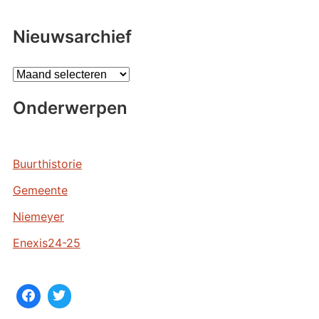
Nieuwsarchief
A
r
Onderwerpen
c
h
i
e
Buurthistorie
v
Gemeente
e
n
Niemeyer
Enexis24-25