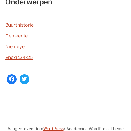
Onderwerpen
c
h
i
e
Buurthistorie
v
Gemeente
e
n
Niemeyer
Enexis24-25
Aangedreven door
WordPress
/ Academica WordPress Theme