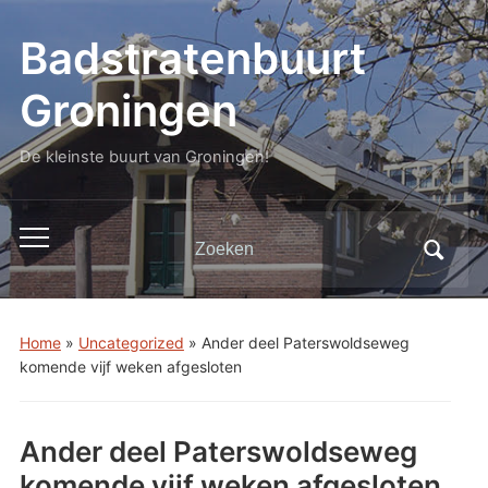
Badstratenbuurt
Groningen
De kleinste buurt van Groningen!
Zoeken
Toggle
naar:
mobiel
menu
Home
»
Uncategorized
»
Ander deel Paterswoldseweg
komende vijf weken afgesloten
Ander deel Paterswoldseweg
komende vijf weken afgesloten