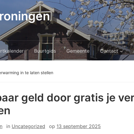
roningen
rtkalender
Buurtgids
Gemeente
Contact
rwarming in te laten stellen
aar geld door gratis je ve
len
n
in
Uncategorized
op
13 september 2025