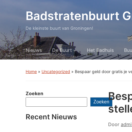
Badstratenbuurt G
De kleinste buurt van Groningen!
Nieuws
De Buurt
Het Badhuis
Buu
Home
»
Uncategorized
»
Bespaar geld door gratis je ve
Besp
Zoeken
Zoeken
stel
Recent Nieuws
Door
admi