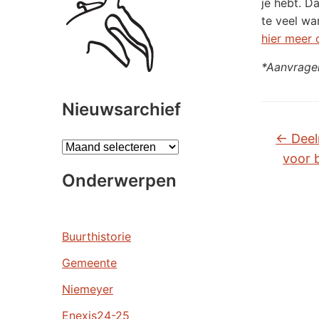
je hebt. D
te veel wa
hier meer 
*Aanvrage
Nieuwsarchief
←
Deel
A
voor 
r
Onderwerpen
c
h
i
e
Buurthistorie
v
Gemeente
e
n
Niemeyer
Enexis24-25