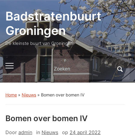
Badstratenbuurt
Groningen
De kleinste buurt van Groningen!
Zoeken
Toggle
naar:
mobiel
menu
Home
»
Nieuws
»
Bomen over bomen IV
Bomen over bomen IV
Door
admin
in
Nieuws
op
24 april 2022