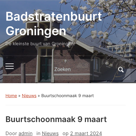
Badstratenbuurt
Groningen
De kleinste buurt van Groningen!
Zoeken
Toggle
naar:
mobiel
menu
Home
»
Nieuws
»
Buurtschoonmaak 9 maart
Buurtschoonmaak 9 maart
Door
admin
in
Nieuws
op
2 maart 2024