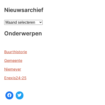
Nieuwsarchief
A
r
Onderwerpen
c
h
i
e
Buurthistorie
v
Gemeente
e
n
Niemeyer
Enexis24-25