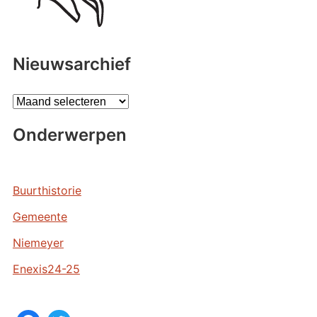
Nieuwsarchief
A
r
Onderwerpen
c
h
i
e
Buurthistorie
v
Gemeente
e
n
Niemeyer
Enexis24-25