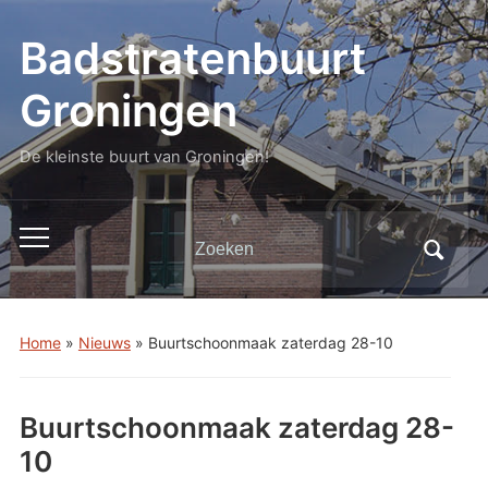
Badstratenbuurt
Groningen
De kleinste buurt van Groningen!
Zoeken
Toggle
naar:
mobiel
menu
Home
»
Nieuws
»
Buurtschoonmaak zaterdag 28-10
Buurtschoonmaak zaterdag 28-
10