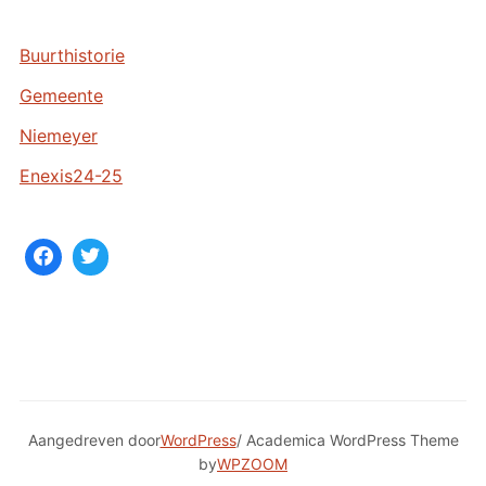
i
e
Buurthistorie
v
Gemeente
e
n
Niemeyer
Enexis24-25
Aangedreven door
WordPress
/ Academica WordPress Theme
by
WPZOOM