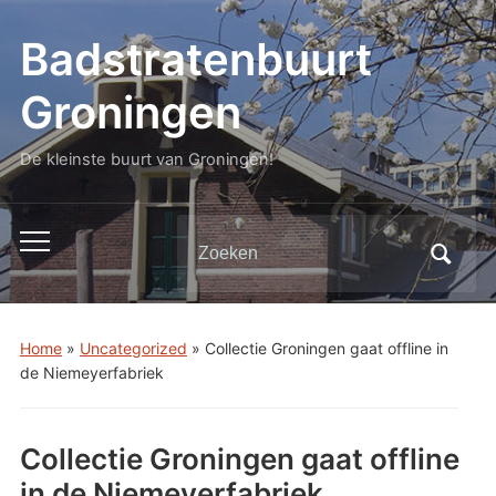
Badstratenbuurt
Groningen
De kleinste buurt van Groningen!
Zoeken
Toggle
naar:
mobiel
menu
Home
»
Uncategorized
»
Collectie Groningen gaat offline in
de Niemeyerfabriek
Collectie Groningen gaat offline
in de Niemeyerfabriek