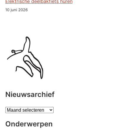
Elektrische deelbakfiets huren
10 juni 2026
Nieuwsarchief
A
r
Onderwerpen
c
h