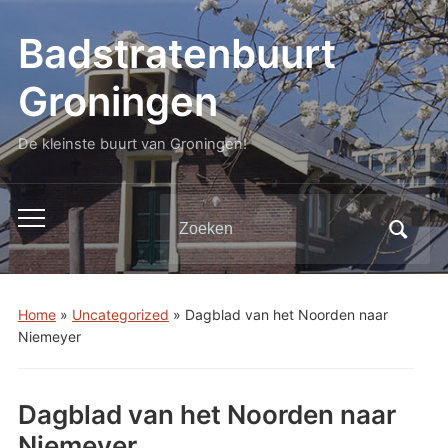
Badstratenbuurt
Groningen
De kleinste buurt van Groningen!
Zoeken
Toggle
naar:
mobiel
menu
Home
»
Uncategorized
»
Dagblad van het Noorden naar
Niemeyer
Dagblad van het Noorden naar
Niemeyer