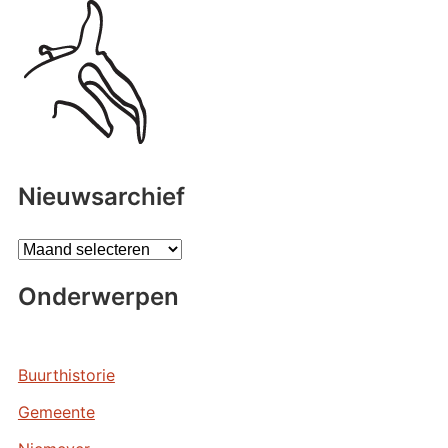
Nieuwsarchief
A
r
Onderwerpen
c
h
i
e
Buurthistorie
v
Gemeente
e