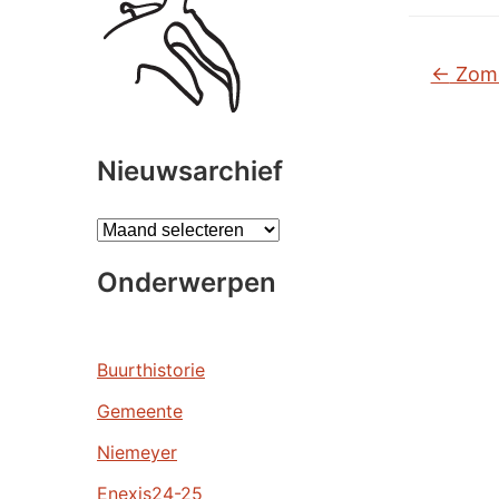
←
Zomer
Nieuwsarchief
A
r
Onderwerpen
c
h
i
e
Buurthistorie
v
Gemeente
e
n
Niemeyer
Enexis24-25