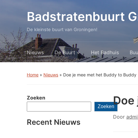
Badstratenbuurt G
De kleinste buurt van Groningen!
Nieuws
De Buurt
Het Badhuis
Buu
Home
»
Nieuws
»
Doe je mee met het Buddy to Buddy 
Doe 
Zoeken
Zoeken
Door
admi
Recent Nieuws