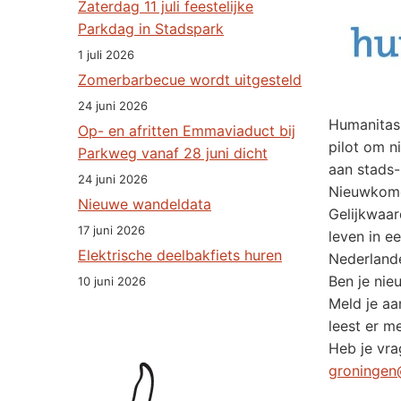
Zaterdag 11 juli feestelijke
Parkdag in Stadspark
1 juli 2026
Zomerbarbecue wordt uitgesteld
24 juni 2026
Humanitas
Op- en afritten Emmaviaduct bij
pilot om n
Parkweg vanaf 28 juni dicht
aan stads-
24 juni 2026
Nieuwkomer
Nieuwe wandeldata
Gelijkwaar
17 juni 2026
leven in e
Elektrische deelbakfiets huren
Nederlande
Ben je nie
10 juni 2026
Meld je aa
leest er m
Heb je vra
groningen