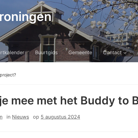
roningen
rtkalender
Buurtgids
Gemeente
Contact
project?
je mee met het Buddy to 
n
in
Nieuws
op
5 augustus 2024