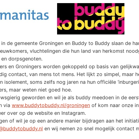
 in de gemeente Groningen en Buddy to Buddy slaan de ha
ieuwkomers, vluchtelingen die hun land van herkomst noo
 en dorpsgenoten.
s en Groningers worden gekoppeld op basis van gelijkwaa
dig contact, van mens tot mens. Het lijkt zo simpel, maar he
en isolement, soms zelfs nog jaren na hun officiële ‘inburge
rs, maar weten niet goed hoe.
uwsgierig geworden en wil je als buddy meedoen in de eer
n via
www.buddytobuddy.nl/groningen
of kom naar onze in
eer over op de website en Instagram.
gen of wil je op een andere manier bijdragen aan het initiat
@buddytobuddy.nl
en wij nemen zo snel mogelijk contact m