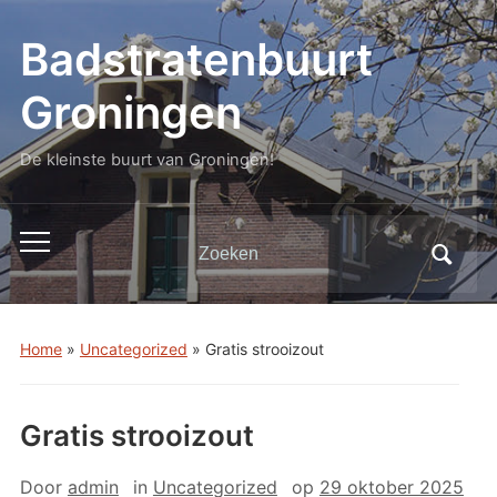
Badstratenbuurt
Groningen
De kleinste buurt van Groningen!
Zoeken
Toggle
naar:
mobiel
menu
Home
»
Uncategorized
»
Gratis strooizout
Gratis strooizout
Door
admin
in
Uncategorized
op
29 oktober 2025