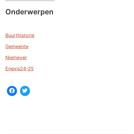
r
Onderwerpen
c
h
i
e
Buurthistorie
v
Gemeente
e
n
Niemeyer
Enexis24-25