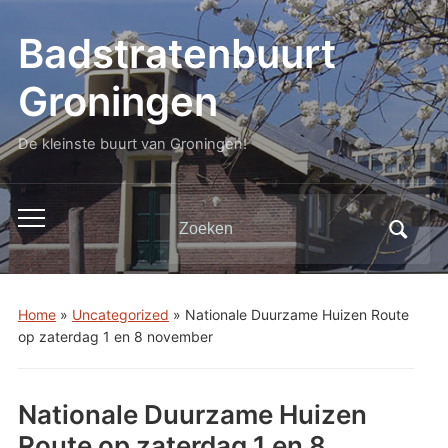
Badstratenbuurt
Groningen
De kleinste buurt van Groningen!
Zoeken
Toggle
naar:
mobiel
menu
Home
»
Uncategorized
»
Nationale Duurzame Huizen Route
op zaterdag 1 en 8 november
Nationale Duurzame Huizen
Route op zaterdag 1 en 8