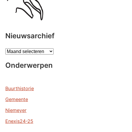
Nieuwsarchief
A
r
Onderwerpen
c
h
i
e
Buurthistorie
v
Gemeente
e
n
Niemeyer
Enexis24-25