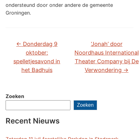
ondersteund door onder andere de gemeente
Groningen.
←
Donderdag 9
‘Jonah’ door
oktober:
Noordhaus International
spelletjesavond in
Theater Company bij De
het Badhuis
Verwondering
→
Zoeken
Zoeken
Recent Nieuws
Zaterdag 11 juli feestelijke Parkdag in Stadspark