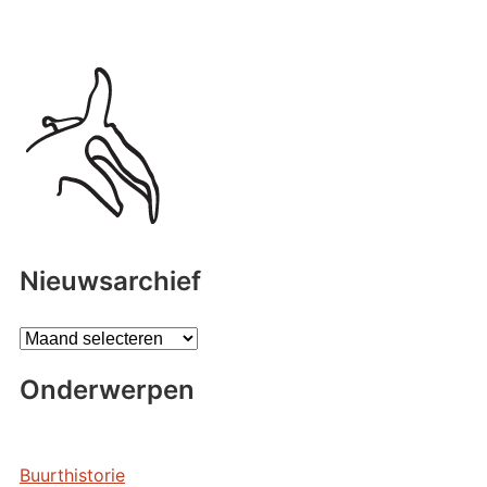
Nieuwsarchief
A
r
Onderwerpen
c
h
i
e
Buurthistorie