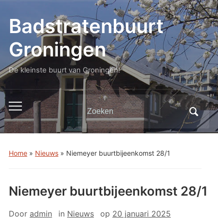
Badstratenbuurt
Groningen
De kleinste buurt van Groningen!
Zoeken
Toggle
naar:
mobiel
menu
Home
»
Nieuws
»
Niemeyer buurtbijeenkomst 28/1
Niemeyer buurtbijeenkomst 28/1
Door
admin
in
Nieuws
op
20 januari 2025