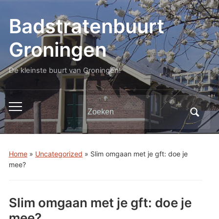
Badstratenbuurt
Groningen
De kleinste buurt van Groningen!
Zoeken
Toggle
naar:
mobiel
menu
Home
»
Uncategorized
»
Slim omgaan met je gft: doe je
mee?
Slim omgaan met je gft: doe je
mee?