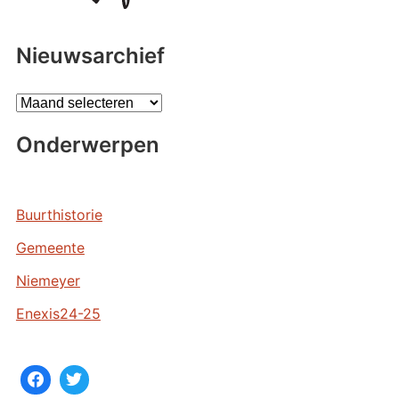
Nieuwsarchief
A
r
Onderwerpen
c
h
i
e
Buurthistorie
v
Gemeente
e
n
Niemeyer
Enexis24-25