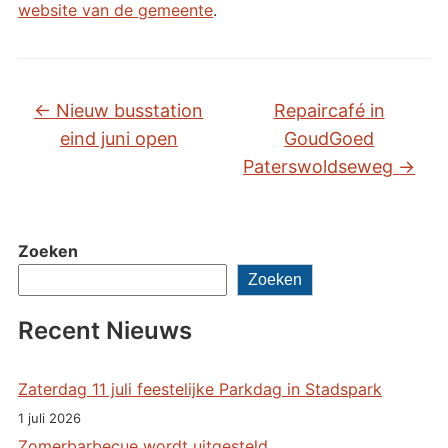
website van de gemeente
.
←
Nieuw busstation
Repaircafé in
eind juni open
GoudGoed
Paterswoldseweg
→
Zoeken
Zoeken
Recent Nieuws
Zaterdag 11 juli feestelijke Parkdag in Stadspark
1 juli 2026
Zomerbarbecue wordt uitgesteld