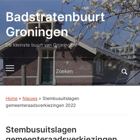
Badstratenbuurt
Groningen
De kleinste buurt van Groningen!
Zoeken
Toggle
naar:
mobiel
menu
Home
»
Nieuws
»
Stembusuitslagen
gemeenteraadsverkiezingen 2022
Stembusuitslagen
gemeenteraadsverkiezingen