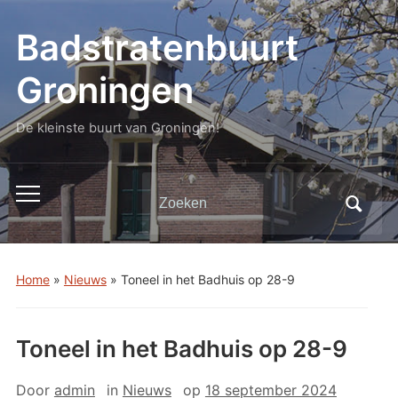
Badstratenbuurt
Groningen
De kleinste buurt van Groningen!
Zoeken
Toggle
naar:
mobiel
menu
Home
»
Nieuws
»
Toneel in het Badhuis op 28-9
Toneel in het Badhuis op 28-9
Door
admin
in
Nieuws
op
18 september 2024