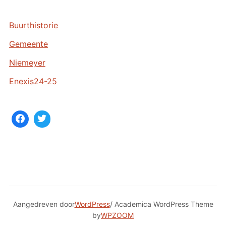
i
e
Buurthistorie
v
Gemeente
e
n
Niemeyer
Enexis24-25
Aangedreven door
WordPress
/ Academica WordPress Theme
by
WPZOOM