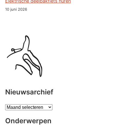
Elektrische deelbakfiets huren
10 juni 2026
Nieuwsarchief
A
r
Onderwerpen
c
h