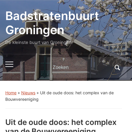
Badstratenbuurt
Groningen
De kleinste buurt van Groningen!
Zoeken
Toggle
naar:
mobiel
menu
Home
»
Nieuws
»
Uit de oude doos: het complex van de
Bouwvereeniging
Uit de oude doos: het complex
van de Bouwvereeniging