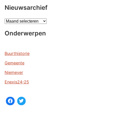
Nieuwsarchief
A
r
Onderwerpen
c
h
i
e
Buurthistorie
v
Gemeente
e
n
Niemeyer
Enexis24-25