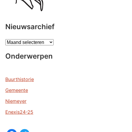
Nieuwsarchief
A
r
Onderwerpen
c
h
i
e
Buurthistorie
v
Gemeente
e
n
Niemeyer
Enexis24-25