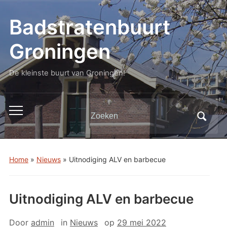
Badstratenbuurt
Groningen
De kleinste buurt van Groningen!
Zoeken
Toggle
naar:
mobiel
menu
Home
»
Nieuws
»
Uitnodiging ALV en barbecue
Uitnodiging ALV en barbecue
Door
admin
in
Nieuws
op
29 mei 2022