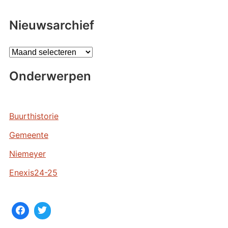
Nieuwsarchief
A
r
Onderwerpen
c
h
i
e
Buurthistorie
v
Gemeente
e
n
Niemeyer
Enexis24-25