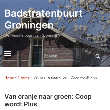
Badstratenbuurt
Groningen
De kleinste buurt van Groningen!
Zoeken
Toggle
naar:
mobiel
menu
Home
»
Nieuws
»
Van oranje naar groen: Coop wordt Plus
Van oranje naar groen: Coop
wordt Plus