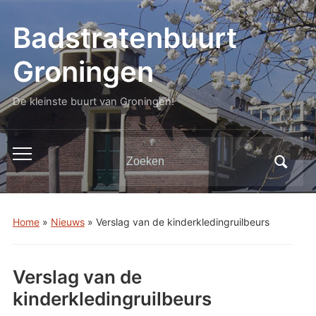
Badstratenbuurt
Groningen
De kleinste buurt van Groningen!
Zoeken
Toggle
naar:
mobiel
menu
Home
»
Nieuws
»
Verslag van de kinderkledingruilbeurs
Verslag van de
kinderkledingruilbeurs