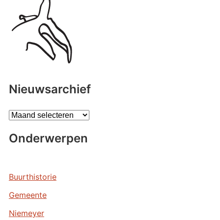
Nieuwsarchief
A
r
Onderwerpen
c
h
i
e
Buurthistorie
v
Gemeente
e
n
Niemeyer