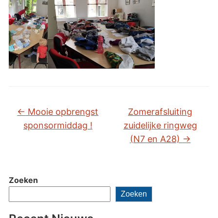
←
Mooie opbrengst
Zomerafsluiting
sponsormiddag !
zuidelijke ringweg
(N7 en A28)
→
Zoeken
Zoeken