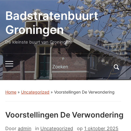
Badstratenbuurt
Groningen
De kleinste buurt van Groningen!
Zoeken
Toggle
naar:
mobiel
menu
Home
»
Uncategorized
»
Voorstellingen De Verwondering
Voorstellingen De Verwondering
Door
admin
in
Uncategorized
op
1 oktober 2025