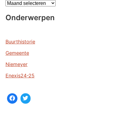
A
r
Onderwerpen
c
h
i
e
Buurthistorie
v
Gemeente
e
n
Niemeyer
Enexis24-25