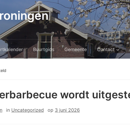
roningen
rtkalender
Buurtgids
Gemeente
Contact
teld
rbarbecue wordt uitgest
n
in
Uncategorized
op
3 juni 2026