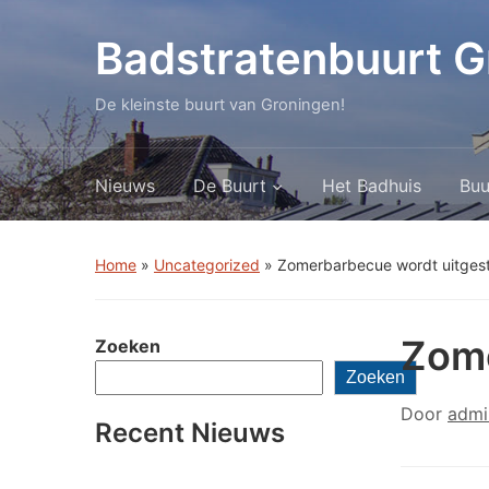
Badstratenbuurt G
De kleinste buurt van Groningen!
Nieuws
De Buurt
Het Badhuis
Buu
Home
»
Uncategorized
»
Zomerbarbecue wordt uitges
Zome
Zoeken
Zoeken
Door
admi
Recent Nieuws