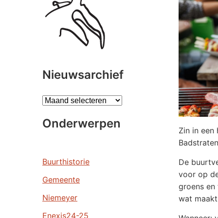
Nieuwsarchief
A
r
Onderwerpen
c
Zin in een
h
Badstraten
i
e
Buurthistorie
De buurtve
v
voor op de
Gemeente
e
groens en 
n
Niemeyer
wat maakt,
Enexis24-25
Wanneer: v