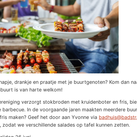
 hapje, drankje en praatje met je buurtgenoten? Kom dan n
buurt is van harte welkom!
reniging verzorgt stokbroden met kruidenboter en fris, bie
 barbecue. In de voorgaande jaren maakten meerdere buurt
fris maken? Geef het door aan Yvonne via
badhuis@badstra
 zodat we verschillende salades op tafel kunnen zetten.
rijdag 26 juni