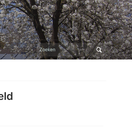
Zoeken
naar:
eld