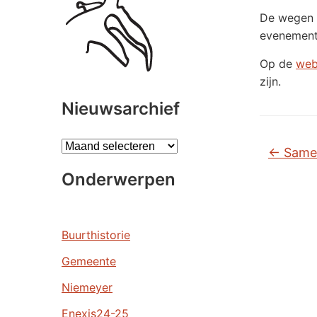
De wegen v
evenement 
Op de
web
zijn.
Nieuwsarchief
A
←
Samen
r
Onderwerpen
c
h
i
e
Buurthistorie
v
Gemeente
e
n
Niemeyer
Enexis24-25