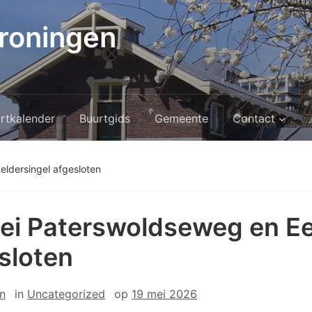
roningen
rtkalender
Buurtgids
Gemeente
Contact
ldersingel afgesloten
ei Paterswoldseweg en Ee
sloten
n
in
Uncategorized
op
19 mei 2026