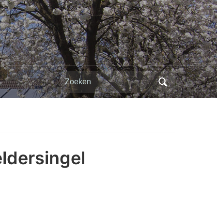
Zoeken
naar:
ldersingel