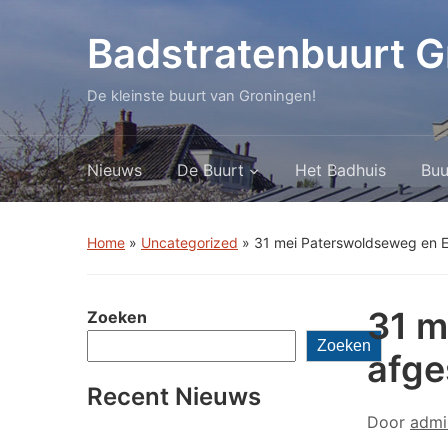
Badstratenbuurt G
De kleinste buurt van Groningen!
Nieuws
De Buurt
Het Badhuis
Buu
Home
»
Uncategorized
»
31 mei Paterswoldseweg en Ee
31 m
Zoeken
Zoeken
afge
Recent Nieuws
Door
admi