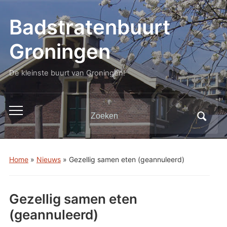
Badstratenbuurt
Groningen
De kleinste buurt van Groningen!
Zoeken
Toggle
naar:
mobiel
menu
Home
»
Nieuws
»
Gezellig samen eten (geannuleerd)
Gezellig samen eten
(geannuleerd)