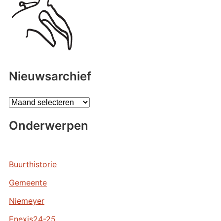
Nieuwsarchief
A
r
Onderwerpen
c
h
i
e
Buurthistorie
v
Gemeente
e
n
Niemeyer
Enexis24-25