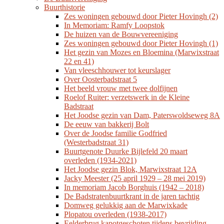
Buurthistorie
Zes woningen gebouwd door Pieter Hovingh (2)
In Memoriam: Ramfy Loopstok
De huizen van de Bouwvereeniging
Zes woningen gebouwd door Pieter Hovingh (1)
Het gezin van Mozes en Bloemina (Marwixstraat
22 en 41)
Van vleeschhouwer tot keurslager
Over Oosterbadstraat 5
Het beeld vrouw met twee dolfijnen
Roelof Ruiter: verzetswerk in de Kleine
Badstraat
Het Joodse gezin van Dam, Paterswoldseweg 8A
De eeuw van bakkerij Bolt
Over de Joodse familie Godfried
(Westerbadstraat 31)
Buurtgenote Duurke Bijlefeld 20 maart
overleden (1934-2021)
Het Joodse gezin Blok, Marwixstraat 12A
Jacky Meester (25 april 1929 – 28 mei 2019)
In memoriam Jacob Borghuis (1942 – 2018)
De Badstratenbuurtkrant in de jaren tachtig
Domweg gelukkig aan de Marwixkade
Plopatou overleden (1938-2017)
Eelderbrug kapotgeschoten tijdens bevrijding