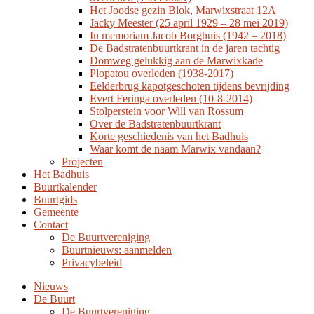
Het Joodse gezin Blok, Marwixstraat 12A
Jacky Meester (25 april 1929 – 28 mei 2019)
In memoriam Jacob Borghuis (1942 – 2018)
De Badstratenbuurtkrant in de jaren tachtig
Domweg gelukkig aan de Marwixkade
Plopatou overleden (1938-2017)
Eelderbrug kapotgeschoten tijdens bevrijding
Evert Feringa overleden (10-8-2014)
Stolperstein voor Will van Rossum
Over de Badstratenbuurtkrant
Korte geschiedenis van het Badhuis
Waar komt de naam Marwix vandaan?
Projecten
Het Badhuis
Buurtkalender
Buurtgids
Gemeente
Contact
De Buurtvereniging
Buurtnieuws: aanmelden
Privacybeleid
Nieuws
De Buurt
De Buurtvereniging