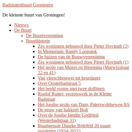
Overslaan
Badstratenbuurt Groningen
naar
De kleinste buurt van Groningen!
de
hoofd
Toggle
Nieuws
inhoud
mobiel
De Buurt
menu
De Buurtvereniging
Buurthistorie
Zes woningen gebouwd door Pieter Hovingh (2)
In Memoriam: Ramfy Loopstok
De huizen van de Bouwvereeniging
Zes woningen gebouwd door Pieter Hovingh (1)
Het gezin van Mozes en Bloemina (Marwixstraat
22 en 41)
Van vleeschhouwer tot keurslager
Over Oosterbadstraat 5
Het beeld vrouw met twee dolfijnen
Roelof Ruiter: verzetswerk in de Kleine
Badstraat
Het Joodse gezin van Dam, Paterswoldseweg 8A
De eeuw van bakkerij Bolt
Over de Joodse familie Godfried
(Westerbadstraat 31)
Buurtgenote Duurke Bijlefeld 20 maart
overleden (1934-2021)