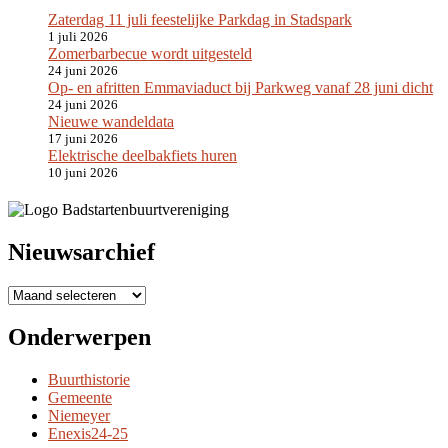
Zaterdag 11 juli feestelijke Parkdag in Stadspark
1 juli 2026
Zomerbarbecue wordt uitgesteld
24 juni 2026
Op- en afritten Emmaviaduct bij Parkweg vanaf 28 juni dicht
24 juni 2026
Nieuwe wandeldata
17 juni 2026
Elektrische deelbakfiets huren
10 juni 2026
Nieuwsarchief
A
r
c
Onderwerpen
h
i
Buurthistorie
e
Gemeente
v
Niemeyer
e
Enexis24-25
n