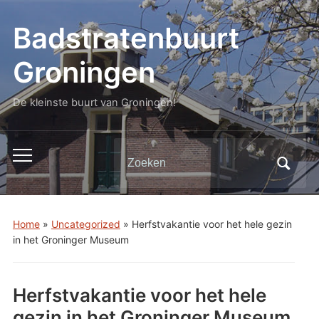
Badstratenbuurt
Groningen
De kleinste buurt van Groningen!
Zoeken
Toggle
naar:
mobiel
menu
Home
»
Uncategorized
»
Herfstvakantie voor het hele gezin
in het Groninger Museum
Herfstvakantie voor het hele
gezin in het Groninger Museum