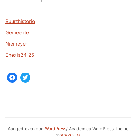
h
i
e
Buurthistorie
v
Gemeente
e
n
Niemeyer
Enexis24-25
Aangedreven door
WordPress
/ Academica WordPress Theme
by
WPZOOM