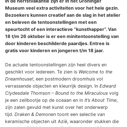
In de herfstvakantie zijn er in het Groninger
Museum veel extra activiteiten voor het hele gezin.
Bezoekers kunnen creatief aan de slag in het atelier
en beleven de tentoonstellingen met een
speurtocht of een interactieve “kunsthapper”. Van
18 t/m 26 oktober is er een minitentoonstelling van
door kinderen beschilderde paardjes. Entree is
gratis voor kinderen en jongeren t/m 18 jaar.
De actuele tentoonstellingen zijn heel divers en
geschikt voor iedereen. Te zien is
Welcome to the
Dreamhouse!
, een postmodern droomhuis vol
verrassende objecten en kleurrijk design. In
Edward
Clydesdale Thomson – Bound to the Miraculous
volg
je een zeilbootje op de oceaan en in
It’s About Time
,
zijn zalen gevuld met kunst over het onderwerp
tijd.
Draken & Demonen
toont een selectie van
keramische objecten uit Azië, waaronder stukken die