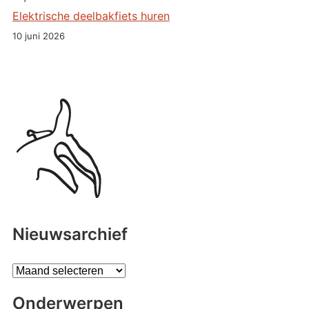
Elektrische deelbakfiets huren
10 juni 2026
Nieuwsarchief
A
r
Onderwerpen
c