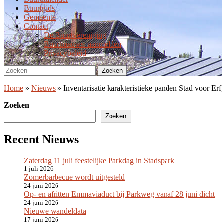
Buurtgids
Gemeente
Contact
De Buurtvereniging
Buurtnieuws: aanmelden
Privacybeleid
Zoeken
Zoeken
naar:
Home
»
Nieuws
»
Inventarisatie karakteristieke panden Stad voor E
Zoeken
Zoeken
Recent Nieuws
Zaterdag 11 juli feestelijke Parkdag in Stadspark
1 juli 2026
Zomerbarbecue wordt uitgesteld
24 juni 2026
Op- en afritten Emmaviaduct bij Parkweg vanaf 28 juni dicht
24 juni 2026
Nieuwe wandeldata
17 juni 2026