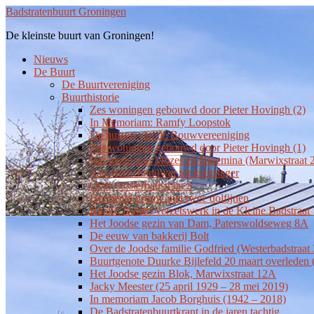
Overslaan
Badstratenbuurt Groningen
naar
De kleinste buurt van Groningen!
de
hoofd
Toggle
Nieuws
inhoud
mobiel
De Buurt
menu
De Buurtvereniging
Buurthistorie
Zes woningen gebouwd door Pieter Hovingh (2)
In Memoriam: Ramfy Loopstok
De huizen van de Bouwvereeniging
Zes woningen gebouwd door Pieter Hovingh (1)
Het gezin van Mozes en Bloemina (Marwixstraat 2
Van vleeschhouwer tot keurslager
Over Oosterbadstraat 5
Het beeld vrouw met twee dolfijnen
Roelof Ruiter: verzetswerk in de Kleine Badstraat
Het Joodse gezin van Dam, Paterswoldseweg 8A
De eeuw van bakkerij Bolt
Over de Joodse familie Godfried (Westerbadstraat 
Buurtgenote Duurke Bijlefeld 20 maart overleden
Het Joodse gezin Blok, Marwixstraat 12A
Jacky Meester (25 april 1929 – 28 mei 2019)
In memoriam Jacob Borghuis (1942 – 2018)
De Badstratenbuurtkrant in de jaren tachtig