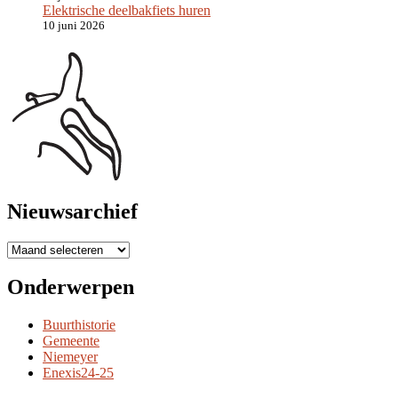
Elektrische deelbakfiets huren
10 juni 2026
Nieuwsarchief
A
r
c
Onderwerpen
h
i
Buurthistorie
e
Gemeente
v
Niemeyer
e
Enexis24-25
n