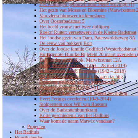
Zes woningen gebouwd door Pieter Hovingh (1)
Het gezin van Mozes en Bloemina (Marwixstraat 2
Van vleeschhouwer tot keurslager
Over Oosterbadstraat 5
Het beeld vrouw met twee dolfijnen
Roelof Ruiter: verzetswerk in de Kleine Badstraat
Het Joodse gezin van Dam, Paterswoldseweg 8A
De eeuw van bakkerij Bolt
Over de Joodse familie Godfried (Westerbadstraat 
Buurtgenote Duurke Bijlefeld 20 maart overleden
Het Joodse gezin Blok, Marwixstraat 12A
Jacky Meester (25 april 1929 – 28 mei 2019)
In memoriam Jacob Borghuis (1942 – 2018)
De Badstratenbuurtkrant in de jaren tachtig
Domweg gelukkig aan de Marwixkade
Plopatou overleden (1938-2017)
Eelderbrug kapotgeschoten tijdens bevrijding
Evert Feringa overleden (10-8-2014)
Stolperstein voor Will van Rossum
Over de Badstratenbuurtkrant
Korte geschiedenis van het Badhuis
Waar komt de naam Marwix vandaan?
Projecten
Het Badhuis
Buurtkalender