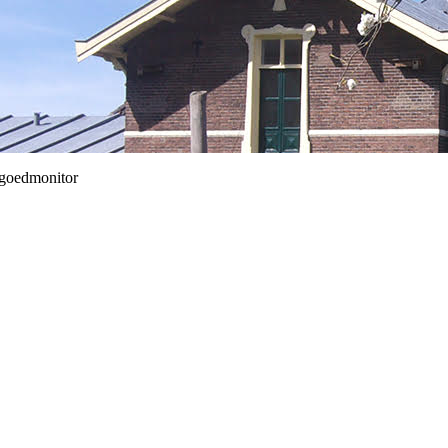
rfgoedmonitor