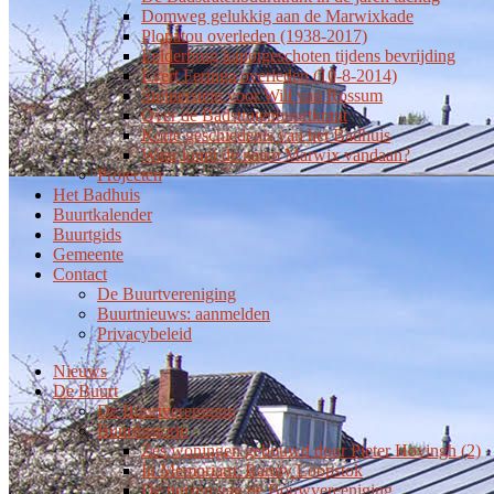
Domweg gelukkig aan de Marwixkade
Plopatou overleden (1938-2017)
Eelderbrug kapotgeschoten tijdens bevrijding
Evert Feringa overleden (10-8-2014)
Stolperstein voor Will van Rossum
Over de Badstratenbuurtkrant
Korte geschiedenis van het Badhuis
Waar komt de naam Marwix vandaan?
Projecten
Het Badhuis
Buurtkalender
Buurtgids
Gemeente
Contact
De Buurtvereniging
Buurtnieuws: aanmelden
Privacybeleid
Nieuws
De Buurt
De Buurtvereniging
Buurthistorie
Zes woningen gebouwd door Pieter Hovingh (2)
In Memoriam: Ramfy Loopstok
De huizen van de Bouwvereeniging