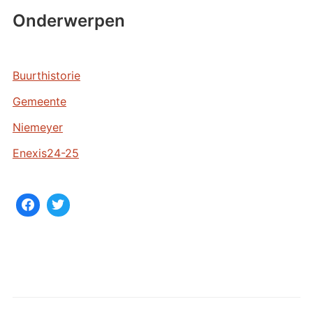
r
Onderwerpen
c
h
i
e
Buurthistorie
v
Gemeente
e
n
Niemeyer
Enexis24-25