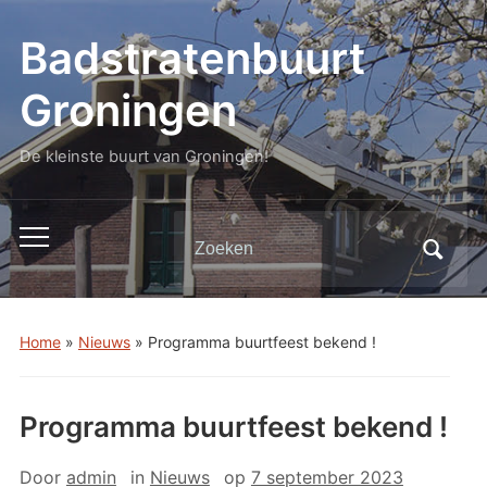
Badstratenbuurt
Groningen
De kleinste buurt van Groningen!
Zoeken
Toggle
naar:
mobiel
menu
Home
»
Nieuws
»
Programma buurtfeest bekend !
Programma buurtfeest bekend !
Door
admin
in
Nieuws
op
7 september 2023