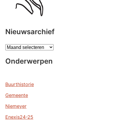
Nieuwsarchief
A
r
Onderwerpen
c
h
i
e
Buurthistorie
v
Gemeente
e
n
Niemeyer
Enexis24-25