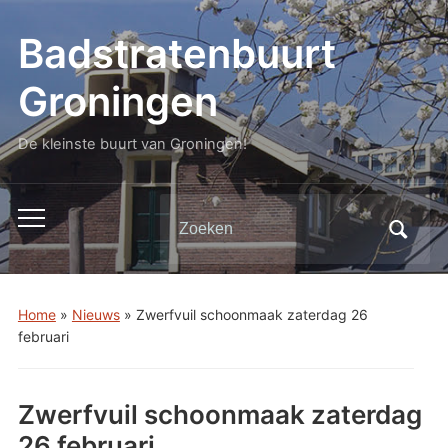
Badstratenbuurt
Groningen
De kleinste buurt van Groningen!
Zoeken
Toggle
naar:
mobiel
menu
Home
»
Nieuws
»
Zwerfvuil schoonmaak zaterdag 26
februari
Zwerfvuil schoonmaak zaterdag
26 februari